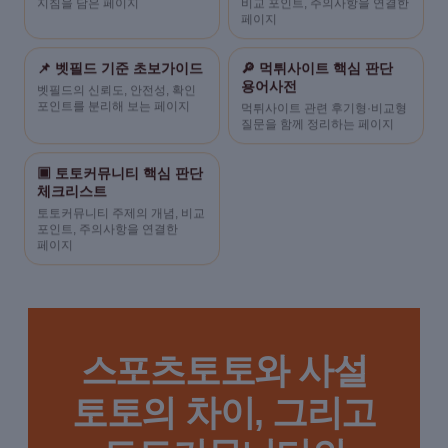
지침을 담은 페이지
비교 포인트, 주의사항을 연결한
페이지
📌 벳필드 기준 초보가이드
🔎 먹튀사이트 핵심 판단
용어사전
벳필드의 신뢰도, 안전성, 확인
포인트를 분리해 보는 페이지
먹튀사이트 관련 후기형·비교형
질문을 함께 정리하는 페이지
▣ 토토커뮤니티 핵심 판단
체크리스트
토토커뮤니티 주제의 개념, 비교
포인트, 주의사항을 연결한
페이지
스포츠토토와 사설
토토의 차이, 그리고