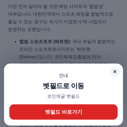
가장 먼저 알아야 할 것은 베팅 사이트의 '합법성'
여부입니다. 대한민국에서 스포츠 베팅을 합법적으로
즐길 수 있는 창구는 국가가 지정한 수탁 사업자가
운영하는 곳뿐입니다.
합법 스포츠토토 (배트맨):
국내 유일의 합법적인
온라인 스포츠토토사이트는 '배트맨
(Betman)'입니다. 국민체육진흥법에 따라
운영되며, 베팅 금액에 상한선이 있어 건전한
×
레저로 즐길 수 있도록 돕습니다. 수익금은
안내
체육진흥기금으로 환원되어 국내 스포츠 발전에
벳필드로 이동
기여합니다.
불법 사설 토토:
국가의 허가를 받지 않고 개인이
코인채굴 벳필드
불법으로 운영하는 모든 도박사이트를 '사설
토토'라고 부릅니다. 이들은 베팅 금액에 제한이
벳필드 바로가기
없고 높은 배당률을 미끼로 이용자를 유혹합니다.
하지만 사설 토토를 이용하는 것 자체만으로도