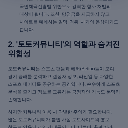
국민체육진흥법 위반으로 강력한 형사 처벌의
대상이 됩니다. 또한, 당첨금을 지급하지 않고
사이트를 폐쇄하는 일명 '먹튀' 사기의 온상이기도
합니다.
2. '토토커뮤니티'의 역할과 숨겨진
위험성
토토커뮤니티
는 스포츠 팬들과 베터(Bettor)들이 모여
경기 승패를 분석하고 결장자 정보, 라인업 등 다양한
스포츠 데이터를 공유하는 공간입니다. 순수하게 스포츠
분석을 즐기고 정보를 교류하는 긍정적인 기능도 분명히
존재합니다.
하지만 커뮤니티 이용 시 각별한 주의가 필요합니다.
많은 토토커뮤니티가 불법 사설 토토사이트의 홍보
창구로 악용되고 있기 때문입니다. 이른바 '총판'이라