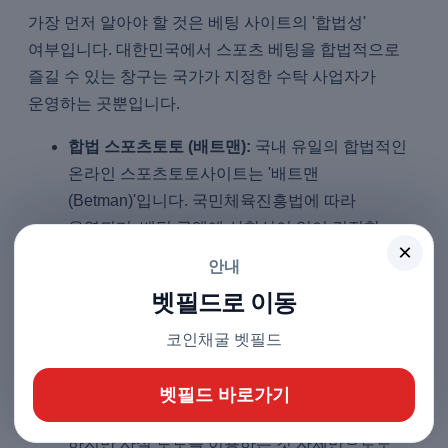
가장 먼저 알아야 할 것은 베팅 사이트의 '합법성'
여부입니다. 대한민국에서 스포츠 베팅을 합법적으로
즐길 수 있는 창구는 국가가 지정한 수탁 사업자가
운영하는 곳뿐입니다.
합법 스포츠토토 (배트맨):
국내 유일의 합법적인
온라인 스포츠토토사이트는 '배트맨
(Betman)'입니다. 국민체육진흥법에 따라
운영되며, 베팅 금액에 상한선이 있어 건전한
×
레저로 즐길 수 있도록 돕습니다. 수익금은
안내
체육진흥기금으로 환원되어 국내 스포츠 발전에
벳필드로 이동
기여합니다.
불법 사설 토토:
국가의 허가를 받지 않고 개인이
코인채굴 벳필드
불법으로 운영하는 모든 도박사이트를 '사설
토토'라고 부릅니다. 이들은 베팅 금액에 제한이
벳필드 바로가기
없고 높은 배당률을 미끼로 이용자를 유혹합니다.
하지만 사설 토토를 이용하는 것 자체만으로도