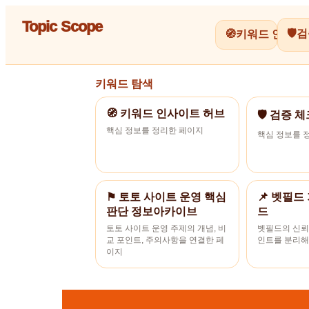
Topic Scope
🛡️
검
🧭
키워드 인사이
키워드 탐색
🧭 키워드 인사이트 허브
🛡️ 검증 
핵심 정보를 정리한 페이지
핵심 정보를 
⚑ 토토 사이트 운영 핵심
📌 벳필드
판단 정보아카이브
드
토토 사이트 운영 주제의 개념, 비
벳필드의 신뢰도
교 포인트, 주의사항을 연결한 페
인트를 분리해
이지